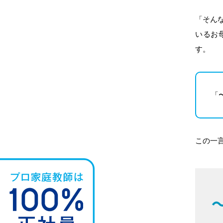
「そん
いるお
す。
「
この一