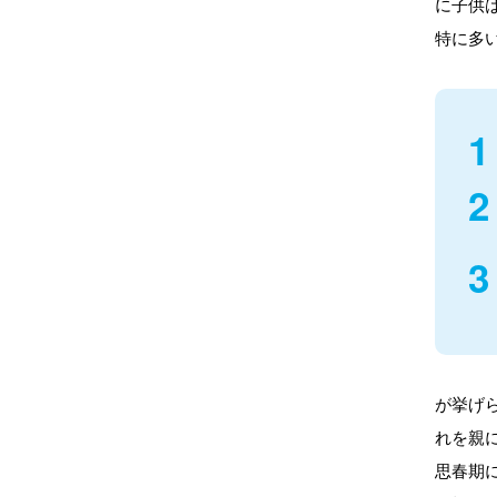
に子供
特に多
が挙げ
れを親
思春期