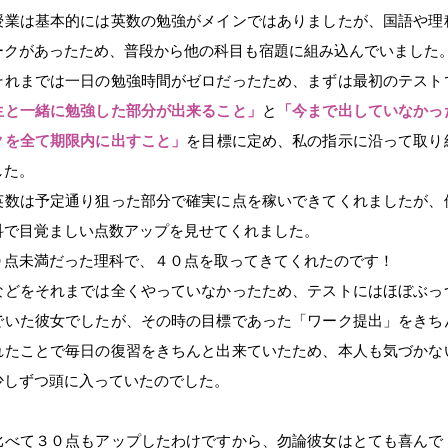
授業は基本的には英数の勉強がメインではありましたが、国語や理
ークがあったため、普段から他の科目も宿題に組み込んでいました
それまでは一日の勉強時間がゼロだったため、まずは最初のテスト
生と一緒に勉強した部分が出来ること」
と
「今まで出していなかっ
クを全て期限内に出すこと」
を目標に定め、私の指示に沿って取り
した。
英数は予定通り狙った部分で確実に点を稼いできてくれましたが、
科で目覚ましい点数アップを見せてくれました。
０点未満だった理科で、４０点を取ってきてくれたのです！
などをそれまでは全くやっていなかったため、テストにはほぼぶっ
でいた彼女でしたが、その時の目標であった「ワーク提出」をきち
れたことで毎日の復習をきちんと出来ていたため、本人も気づかな
少しずつ頭に入っていたのでした。
比べて３０点もアップしたわけですから、勿論彼女はとても喜んで