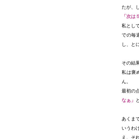
たが、
「次は
私とし
での毎
し、と
その結
私は褒
ん。
最初の
なぁ」
あくま
いうわ
え、そ