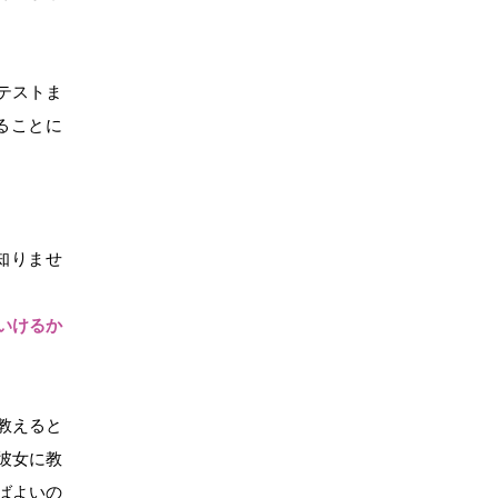
テストま
ることに
知りませ
いけるか
教えると
彼女に教
ばよいの