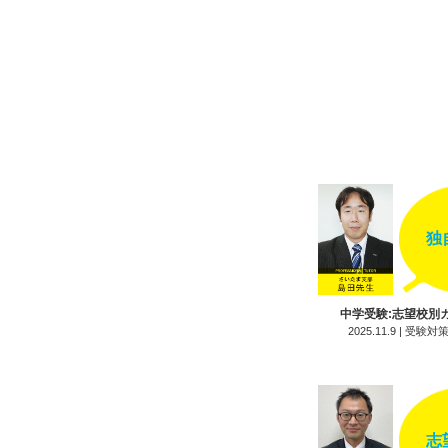
勉強
発達
ワー
発達
発達
発達
独
発達
中学受験:志望校別
発達
2025.11.9 | 受
発達
発達
志