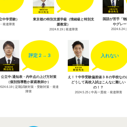
ルで簡単！楽しく身につく漢字学習指導法（鎌田先生）
障害と漢字の必要性（高田先生）
国語が苦手「物
立中学受験）
東京都の特別支援学級（情緒級と特別支
やグレー
験対策・発達障害
援教室）
障害とケアレスミス（儘田先生）
2024.6.
2024.8.19 | 発達障害
を覚えられないのはなぜ？（田中先生）
評定２→３
入れない
公立中:通知表・内申点の上げ方対策
え！？中学受験偏差値３８の学校なの
（個別指導塾か家庭教師か）
どうして高校入試はこんなに難しい
2024.6.19 | 定期試験対策・受験対策・発達
の！？
障害
2024.5.25 | 中高一貫校・発達障害