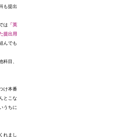
科も提出
。
では
「英
た提出用
組んでも
他科目、
つけ本番
んとこな
いうちに
くれまし