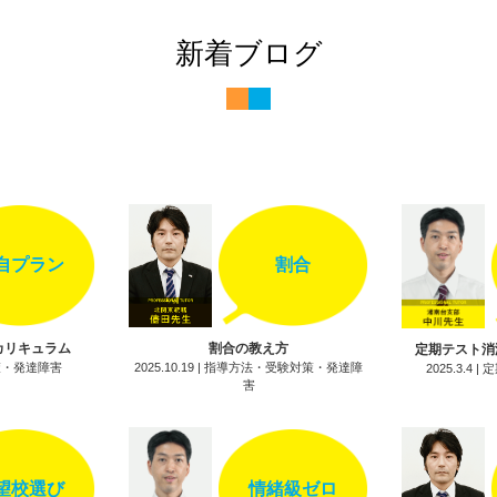
ができないのは発達障害のせい？（尾崎先生）
新着ブログ
障害とWISC知能検査（今泉先生）
キングメモリと勉強（高田先生）
障害と志望校選び（鎌田先生）
障害とカラーテスト（深澤先生）
障害と白黒思考（岡田先生）
自プラン
割合
障害と小学生の算数（儘田先生）
カリキュラム
割合の教え方
定期テスト消
障害と小テスト（山中先生）
験対策・発達障害
2025.10.19 | 指導方法・受験対策・発達障
2025.3.4
害
障害と親の言葉（高野先生）
障害と不登校（島田先生）
望校選び
情緒級ゼロ