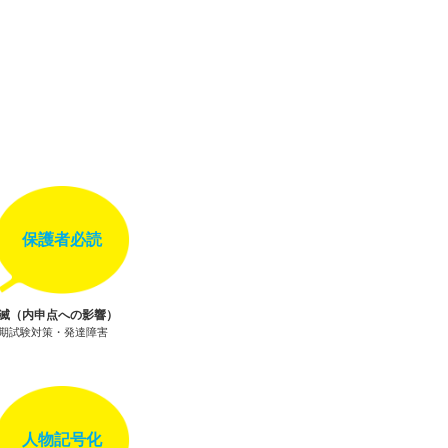
保護者必読
滅（内申点への影響）
 | 定期試験対策・発達障害
人物記号化