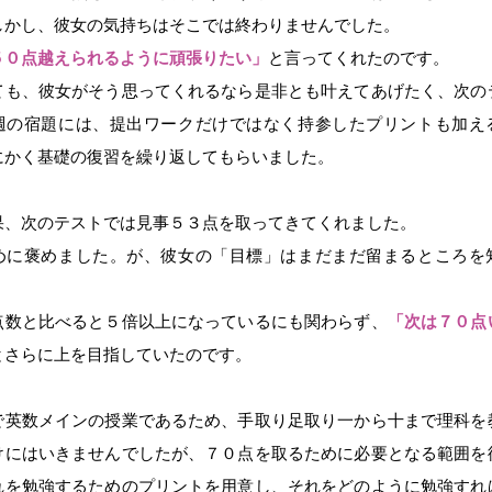
しかし、彼女の気持ちはそこでは終わりませんでした。
５０点越えられるように頑張りたい」
と言ってくれたのです。
ても、彼女がそう思ってくれるなら是非とも叶えてあげたく、次の
週の宿題には、提出ワークだけではなく持参したプリントも加え
にかく基礎の復習を繰り返してもらいました。
果、次のテストでは見事５３点を取ってきてくれました。
めに褒めました。が、彼女の「目標」はまだまだ留まるところを
点数と比べると５倍以上になっているにも関わらず、
「次は７０点
とさらに上を目指していたのです。
で英数メインの授業であるため、手取り足取り一から十まで理科を
けにはいきませんでしたが、７０点を取るために必要となる範囲を
れを勉強するためのプリントを用意し、それをどのように勉強すれ