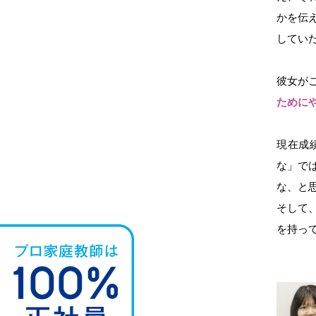
かを伝
してい
彼女が
ために
現在成
な」で
な、と
そして
を持っ