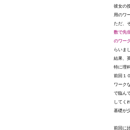
彼女の
用のワ
ただ、
数で先
のワー
らいま
結果、
特に理
前回１
ワーク
で臨ん
してく
基礎が
前回に